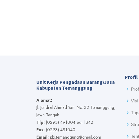
Profil
Unit Kerja Pengadaan Barang/Jasa
Kabupaten Temanggung
Prof
Alamat:
Visi
Jl. Jendral Ahmad Yani No. 32 Temanggung,
Tup
Jawa Tengah.
Tlp:
(0293) 491004 ext. 1342
Stru
Fax:
(0293) 491040
Tent
Email:
pbj.temanggung@gmail.com