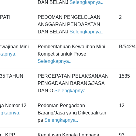
DAN BELANJ
Selengkapnya..
PATI
PEDOMAN PENGELOLAAN
2
ANGGARAN PENDAPATAN
DAN BELANJ
Selengkapnya..
wajiban Mini
Pemberitahuan Kewajiban Mini
B/542/4
kapnya..
Kompetisi untuk Prose
Selengkapnya..
535 TAHUN
PERCEPATAN PELAKSANAAN
1535
PENGADAAN BARANG/JASA
DAN O
Selengkapnya..
ga Nomor 12
Pedoman Pengadaan
12
gkapnya..
Barang/Jasa yang Dikecualikan
pa
Selengkapnya..
a LKPP
Keputusan Kepala Lembaga
93