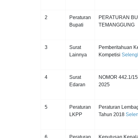
2
Peraturan
PERATURAN BU
Bupati
TEMANGGUNG
3
Surat
Pemberitahuan Ke
Lainnya
Kompetisi
Seleng
4
Surat
NOMOR 442.1/1
Edaran
2025
5
Peraturan
Peraturan Lemba
LKPP
Tahun 2018
Selen
6
Peraturan
Keputusan Kepal