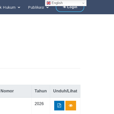
English
k Hukum
Publikasi
Login
Nomor
Tahun
Unduh/Lihat
2026