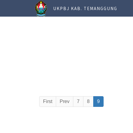
UKPBJ KAB. TEMANGGUNG
First
Prev
7
8
9