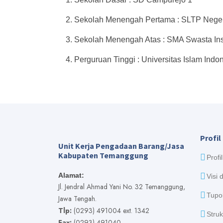
2. Sekolah Menengah Pertama : SLTP Neger
3. Sekolah Menengah Atas : SMA Swasta Inst
4. Perguruan Tinggi : Universitas Islam Indo
Profil
Unit Kerja Pengadaan Barang/Jasa
Kabupaten Temanggung
Profi
Alamat:
Visi 
Jl. Jendral Ahmad Yani No. 32 Temanggung,
Tupo
Jawa Tengah.
Tlp:
(0293) 491004 ext. 1342
Struk
Fax:
(0293) 491040