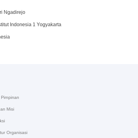
i Ngadirejo
itut Indonesia 1 Yogyakarta
nesia
l Pimpinan
dan Misi
ksi
tur Organisasi