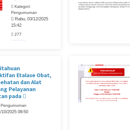
Kategori:
Pengumuman
Rabu, 03/12/2025
15:42
277
itahuan
tifan Etalase Obat,
sehatan dan Alat
ang Pelayanan
tan pada
: Pengumuman
/10/2025 08:50