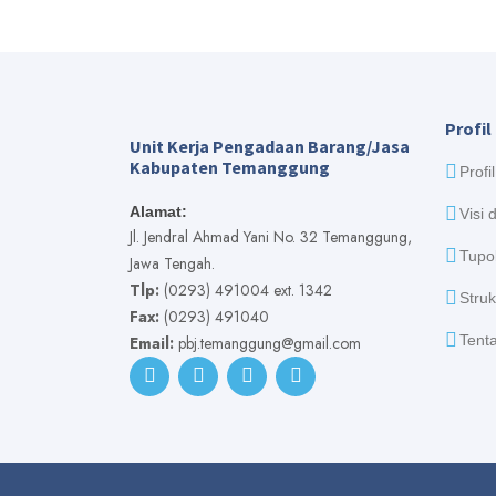
Profil
Unit Kerja Pengadaan Barang/Jasa
Kabupaten Temanggung
Profi
Alamat:
Visi 
Jl. Jendral Ahmad Yani No. 32 Temanggung,
Tupo
Jawa Tengah.
Tlp:
(0293) 491004 ext. 1342
Struk
Fax:
(0293) 491040
Tenta
Email:
pbj.temanggung@gmail.com