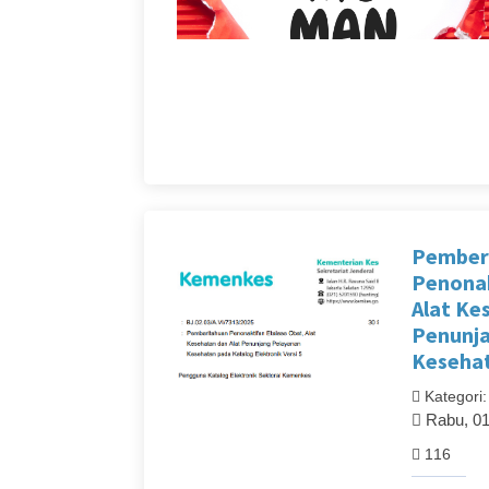
Pember
Penonak
Alat Ke
Penunj
Keseha
Kategori
Rabu, 01
116